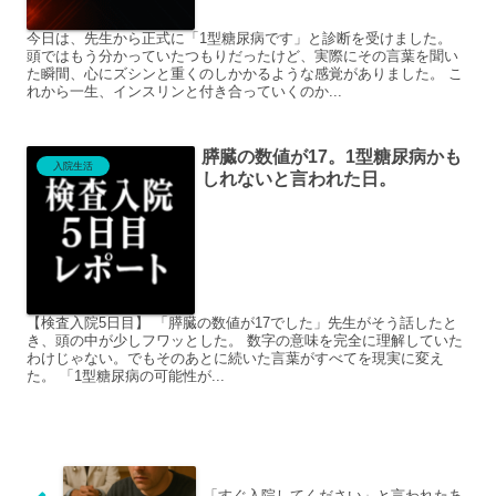
今日は、先生から正式に「1型糖尿病です」と診断を受けました。
頭ではもう分かっていたつもりだったけど、実際にその言葉を聞い
た瞬間、心にズシンと重くのしかかるような感覚がありました。 こ
れから一生、インスリンと付き合っていくのか...
膵臓の数値が17。1型糖尿病かも
入院生活
しれないと言われた日。
【検査入院5日目】 「膵臓の数値が17でした」先生がそう話したと
き、頭の中が少しフワッとした。 数字の意味を完全に理解していた
わけじゃない。でもそのあとに続いた言葉がすべてを現実に変え
た。 「1型糖尿病の可能性が...
「すぐ入院してください」と言われたあ