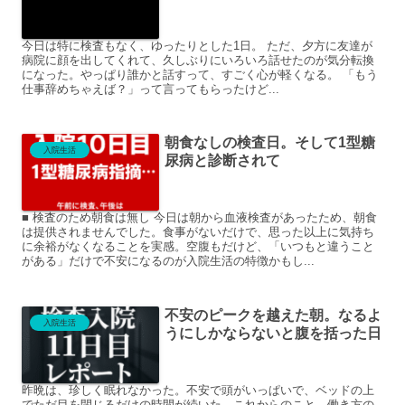
今日は特に検査もなく、ゆったりとした1日。 ただ、夕方に友達が
病院に顔を出してくれて、久しぶりにいろいろ話せたのが気分転換
になった。やっぱり誰かと話すって、すごく心が軽くなる。 「もう
仕事辞めちゃえば？」って言ってもらったけど...
朝食なしの検査日。そして1型糖
入院生活
尿病と診断されて
■ 検査のため朝食は無し 今日は朝から血液検査があったため、朝食
は提供されませんでした。食事がないだけで、思った以上に気持ち
に余裕がなくなることを実感。空腹もだけど、「いつもと違うこと
がある」だけで不安になるのが入院生活の特徴かもし...
不安のピークを越えた朝。なるよ
入院生活
うにしかならないと腹を括った日
昨晩は、珍しく眠れなかった。不安で頭がいっぱいで、ベッドの上
でただ目を閉じるだけの時間が続いた。これからのこと、働き方の