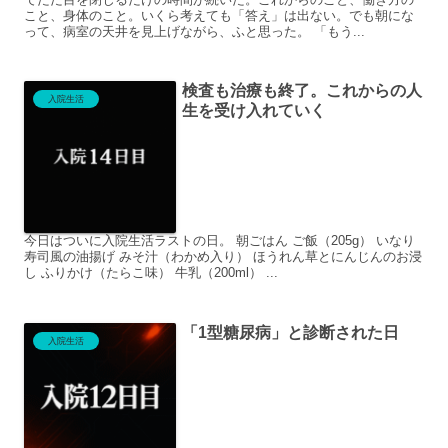
こと、身体のこと。いくら考えても「答え」は出ない。でも朝にな
って、病室の天井を見上げながら、ふと思った。 「もう...
検査も治療も終了。これからの人
入院生活
生を受け入れていく
今日はついに入院生活ラストの日。 朝ごはん ご飯（205g） いなり
寿司風の油揚げ みそ汁（わかめ入り） ほうれん草とにんじんのお浸
し ふりかけ（たらこ味） 牛乳（200ml） ...
「1型糖尿病」と診断された日
入院生活