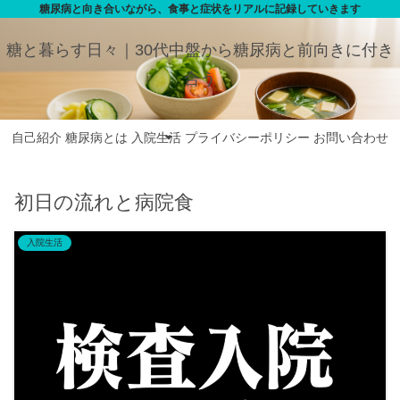
糖尿病と向き合いながら、食事と症状をリアルに記録していきます
糖と暮らす日々｜30代中盤から糖尿病と前向きに付き
合う
自己紹介
糖尿病とは
入院生活
プライバシーポリシー
お問い合わせ
初日の流れと病院食
入院生活