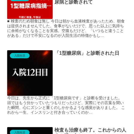
尿病と診断されて
■ 検査のため朝食は無し 今日は朝から血液検査があったため、朝食
は提供されませんでした。食事がないだけで、思った以上に気持ち
に余裕がなくなることを実感。空腹もだけど、「いつもと違うこと
がある」だけで不安になるのが入院生活の特徴かもし...
「1型糖尿病」と診断された日
入院生活
今日は、先生から正式に「1型糖尿病です」と診断を受けました。
頭ではもう分かっていたつもりだったけど、実際にその言葉を聞い
た瞬間、心にズシンと重くのしかかるような感覚がありました。 こ
れから一生、インスリンと付き合っていくのか...
検査も治療も終了。これからの人
入院生活