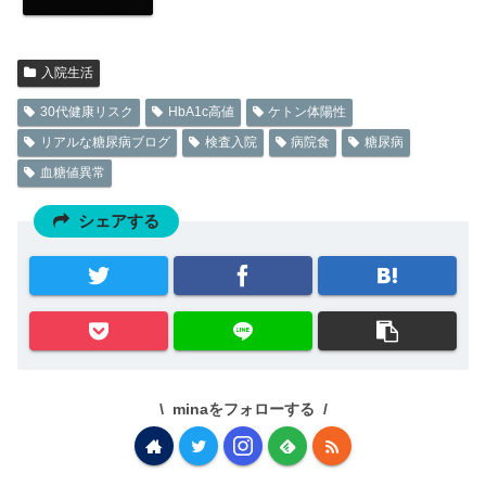
入院生活
30代健康リスク
HbA1c高値
ケトン体陽性
リアルな糖尿病ブログ
検査入院
病院食
糖尿病
血糖値異常
シェアする
minaをフォローする