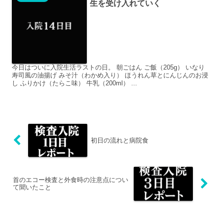
生を受け入れていく
今日はついに入院生活ラストの日。 朝ごはん ご飯（205g） いなり
寿司風の油揚げ みそ汁（わかめ入り） ほうれん草とにんじんのお浸
し ふりかけ（たらこ味） 牛乳（200ml） ...
初日の流れと病院食
首のエコー検査と外食時の注意点につい
て聞いたこと