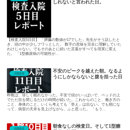
しれないと言われた日。
【検査入院5日目】 「膵臓の数値が17でした」先生がそう話したと
き、頭の中が少しフワッとした。 数字の意味を完全に理解していた
わけじゃない。でもそのあとに続いた言葉がすべてを現実に変え
た。 「1型糖尿病の可能性が...
不安のピークを越えた朝。なるよ
入院生活
うにしかならないと腹を括った日
昨晩は、珍しく眠れなかった。不安で頭がいっぱいで、ベッドの上
でただ目を閉じるだけの時間が続いた。これからのこと、働き方の
こと、身体のこと。いくら考えても「答え」は出ない。でも朝にな
って、病室の天井を見上げながら、ふと思った。 「もう...
朝食なしの検査日。そして1型糖
入院生活