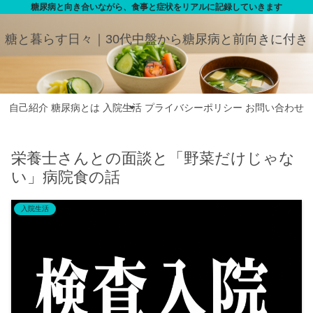
糖尿病と向き合いながら、食事と症状をリアルに記録していきます
糖と暮らす日々｜30代中盤から糖尿病と前向きに付き
合う
自己紹介
糖尿病とは
入院生活
プライバシーポリシー
お問い合わせ
栄養士さんとの面談と「野菜だけじゃな
い」病院食の話
入院生活