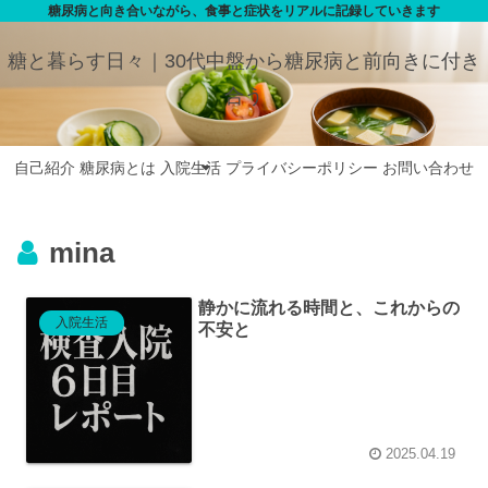
糖尿病と向き合いながら、食事と症状をリアルに記録していきます
糖と暮らす日々｜30代中盤から糖尿病と前向きに付き
合う
自己紹介
糖尿病とは
入院生活
プライバシーポリシー
お問い合わせ
mina
静かに流れる時間と、これからの
入院生活
不安と
2025.04.19