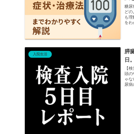
糖尿
どの
も理
をわ
膵
入院生活
日
【検
頭の
ゃな
尿病