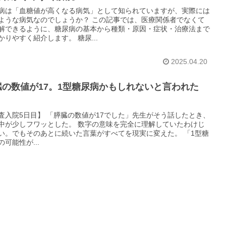
病は「血糖値が高くなる病気」として知られていますが、実際には
ような病気なのでしょうか？ この記事では、医療関係者でなくて
解できるように、糖尿病の基本から種類・原因・症状・治療法まで
かりやすく紹介します。 糖尿...
2025.04.20
臓の数値が17。1型糖尿病かもしれないと言われた
。
査入院5日目】 「膵臓の数値が17でした」先生がそう話したとき、
中が少しフワッとした。 数字の意味を完全に理解していたわけじ
い。でもそのあとに続いた言葉がすべてを現実に変えた。 「1型糖
の可能性が...